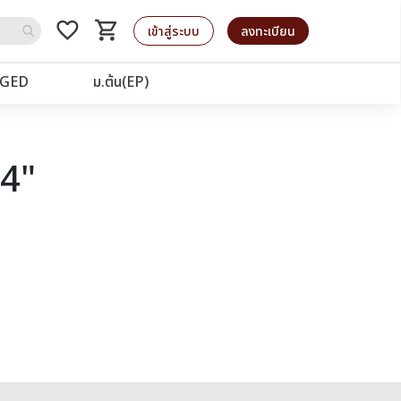
favorite_border
shopping_cart
รถเข็น
เข้าสู่ระบบ
ลงทะเบียน
GED
ม.ต้น(EP)
64"