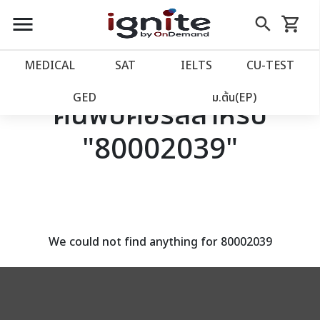
close
close
Skip
menu
search
shopping_cart
รถเข็น
to
Content
หน้าแรก
account_balance
MEDICAL
SAT
IELTS
CU‑TEST
เว็บไซต์อิกไนท์
power_settings_new
GED
ม.ต้น(EP)
ค้นพบคอร์สสำหรับ
"80002039"
โปรโมชั่น
local_offer
วางแผนการเรียน
import_contacts
เข้าสู่ระบบ
account_circle
We could not find anything for 80002039
ลงทะเบียน
assignment