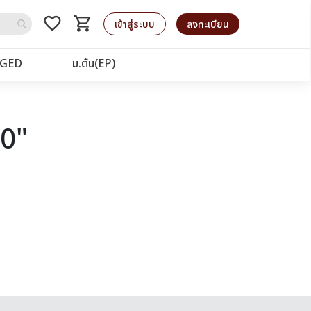
favorite_border
shopping_cart
รถเข็น
เข้าสู่ระบบ
ลงทะเบียน
GED
ม.ต้น(EP)
40"