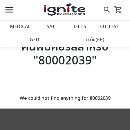
close
close
Skip
menu
search
shopping_cart
รถเข็น
to
Content
หน้าแรก
account_balance
MEDICAL
SAT
IELTS
CU‑TEST
เว็บไซต์อิกไนท์
power_settings_new
GED
ม.ต้น(EP)
ค้นพบคอร์สสำหรับ
"80002039"
โปรโมชั่น
local_offer
วางแผนการเรียน
import_contacts
เข้าสู่ระบบ
account_circle
We could not find anything for 80002039
ลงทะเบียน
assignment