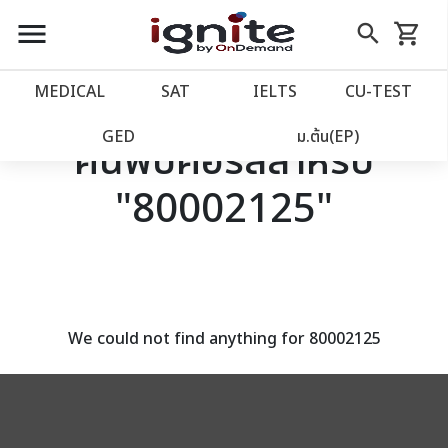
close
close
Skip
menu
search
shopping_cart
รถเข็น
to
Content
หน้าแรก
account_balance
MEDICAL
SAT
IELTS
CU‑TEST
เว็บไซต์อิกไนท์
power_settings_new
GED
ม.ต้น(EP)
ค้นพบคอร์สสำหรับ
"80002125"
โปรโมชั่น
local_offer
วางแผนการเรียน
import_contacts
เข้าสู่ระบบ
account_circle
We could not find anything for 80002125
ลงทะเบียน
assignment