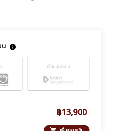
ยน
info
ขา
เรียนบนระบบ
฿13,900
shopping_cart
เพิ่มลงรถเข็น