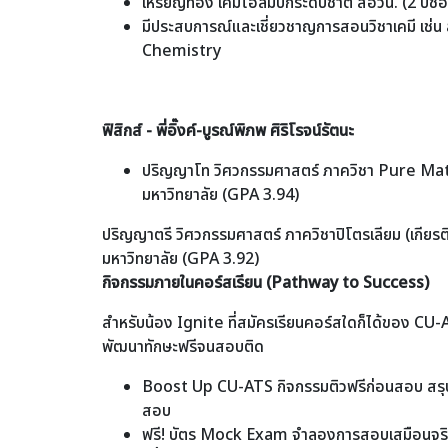
เหรียญทอง เคมีโอลิมปิกระดับชาติ สอวน. (2 ปีซ้
มีประสบการณ์และเชี่ยวชาญการสอนวิชาเคมี เช่น
Chemistry
ฟิสิกส์ - พี่อิ๊งค์-บูรณ์พิภพ ศิริโรจน์รัตนะ
ปริญญาโท วิศวกรรมศาสตร์ ภาควิชา Pure Ma
มหาวิทยาลัย (GPA 3.94)
ปริญญาตรี วิศวกรรมศาสตร์ ภาควิชาปิโตรเลียม (เกียรต
มหาวิทยาลัย (GPA 3.92)
กิจกรรมภายในคอร์สเรียน (Pathway to Success)
สำหรับน้อง Ignite ที่สมัครเรียนคอร์สใดก็ได้ของ CU-A
พัฒนาทักษะฟรีจนสอบติด
Boost Up CU-ATS กิจกรรมติวฟรีก่อนสอบ สรุปเ
สอบ
ฟรี! บัตร Mock Exam จำลองการสอบเสมือนจริ