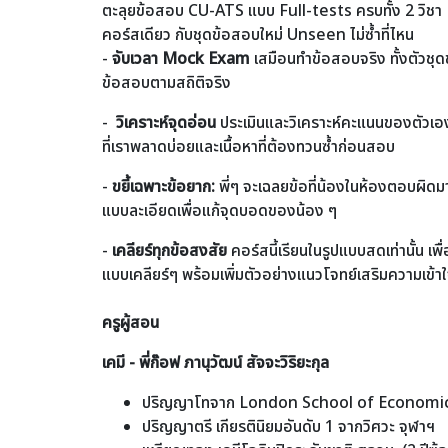
ตะลุยข้อสอบ CU-ATS แบบ Full-tests ครบทั้ง 2 วิช
คอร์สเดียว กับชุดข้อสอบใหม่ Unseen ไม่ซ้ำที่ไหน
-
จับเวลา Mock Exam
เสมือนทำข้อสอบจริง ทั้งตัวชุด
ข้อสอบตามสถิติจริง
-
วิเคราะห์จุดอ่อน
ประเมินและวิเคราะห์คะแนนของตัวเอ
ที่เราพลาดบ่อยและเนื้อหาที่ต้องทวนซ้ำก่อนสอบ
-
ขยี้เฉพาะข้อยาก:
พี่ๆ จะเฉลยข้อที่น้องในห้องตอบผิดมาก
แบบละเอียดเพื่อแก้จุดบอดของน้อง ๆ
-
เคลียร์ทุกข้อสงสัย
คอร์สนี้เรียนในรูปแบบสดเท่านั้น เพ
แบบเคลียร์ๆ พร้อมเพิ่มตัวอย่างแนวโจทย์เสริมความเข้
ครูผู้สอน
เคมี - พี่ก๊อฟ ภานุวัฒน์ สัจจะวิริยะกุล
ปริญญาโทจาก London School of Economi
ปริญญาตรี เกียรตินิยมอันดับ 1 จากวิศวะ จุฬาฯ