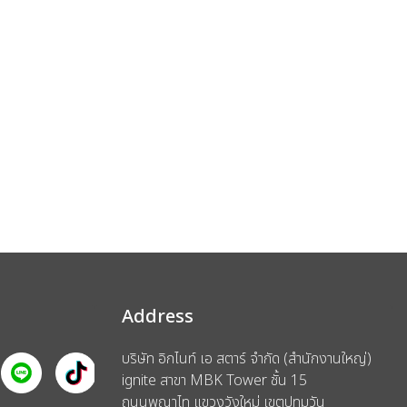
Address
บริษัท อิกไนท์ เอ สตาร์ จำกัด (สำนักงานใหญ่)
ignite สาขา MBK Tower ชั้น 15
ถนนพญาไท แขวงวังใหม่ เขตปทุมวัน