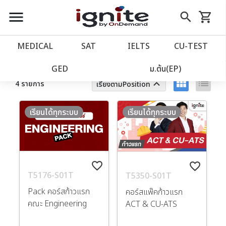
close
close
Skip
menu
search
shopping_cart
รถเข็น
to
Content
หน้าแรก
account_balance
MEDICAL
SAT
IELTS
CU‑TEST
ตัวกรอง
ล้างทั้งหมด
เว็บไซต์อิกไนท์
power_settings_new
GED
ม.ต้น(EP)
view_module
list
keyboard_arrow_up
4 รายการ
เรียงตามPosition
โปรโมชั่น
local_offer
เรียนได้ทุกระบบ
เรียนได้ทุกระบบ
วางแผนการเรียน
import_contacts
เข้าสู่ระบบ
account_circle
favorite_border
favorite_border
T5176-S01T
T5350-S01T
ลงทะเบียน
assignment
Pack คอร์สก้าวแรก
คอร์สแพ๊คก้าวแรก
คณะ Engineering
ACT & CU-ATS