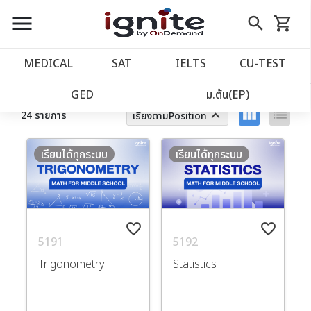
close
close
Skip
menu
search
shopping_cart
รถเข็น
to
Content
หน้าแรก
account_balance
MEDICAL
SAT
IELTS
CU‑TEST
ตัวกรอง
ล้างทั้งหมด
เว็บไซต์อิกไนท์
power_settings_new
GED
ม.ต้น(EP)
view_module
list
keyboard_arrow_up
24 รายการ
เรียงตามPosition
โปรโมชั่น
local_offer
เรียนได้ทุกระบบ
เรียนได้ทุกระบบ
วางแผนการเรียน
import_contacts
เข้าสู่ระบบ
account_circle
favorite_border
favorite_border
5191
5192
ลงทะเบียน
assignment
Trigonometry
Statistics