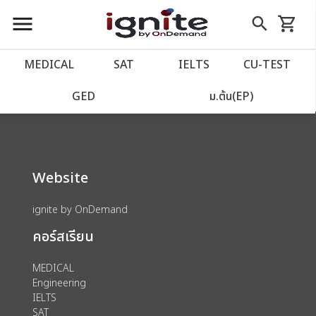
close
close
Skip
menu
search
shopping_cart
รถเข็น
to
Content
หน้าแรก
account_balance
MEDICAL
SAT
IELTS
CU‑TEST
We could not find anything for 80002039
เว็บไซต์อิกไนท์
power_settings_new
GED
ม.ต้น(EP)
โปรโมชั่น
local_offer
Website
วางแผนการเรียน
import_contacts
ignite by OnDemand
เข้าสู่ระบบ
account_circle
คอร์สเรียน
ลงทะเบียน
assignment
MEDICAL
Engineering
IELTS
SAT