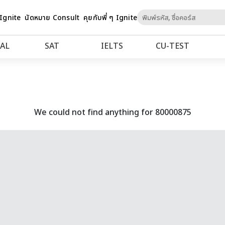
Skip
 Ignite
นัดหมาย Consult
คุยกับพี่ ๆ Ignite
to
Content
AL
SAT
IELTS
CU‑TEST
We could not find anything for 80000875