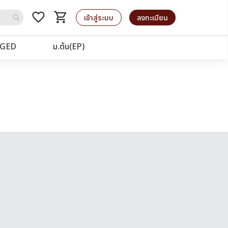
favorite_border
shopping_cart
รถเข็น
เข้าสู่ระบบ
ลงทะเบียน
GED
ม.ต้น(EP)