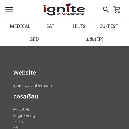
close
close
Skip
menu
search
shopping_cart
รถเข็น
to
Content
หน้าแรก
account_balance
MEDICAL
SAT
IELTS
CU‑TEST
We could not find anything for 80001466
เว็บไซต์อิกไนท์
power_settings_new
GED
ม.ต้น(EP)
โปรโมชั่น
local_offer
Website
วางแผนการเรียน
import_contacts
ignite by OnDemand
เข้าสู่ระบบ
account_circle
คอร์สเรียน
ลงทะเบียน
assignment
MEDICAL
Engineering
IELTS
SAT