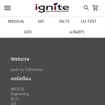
close
close
Skip
menu
search
shopping_cart
รถเข็น
to
Content
หน้าแรก
account_balance
MEDICAL
SAT
IELTS
CU‑TEST
We could not find anything for 80003928
เว็บไซต์อิกไนท์
power_settings_new
GED
ม.ต้น(EP)
โปรโมชั่น
local_offer
Website
วางแผนการเรียน
import_contacts
ignite by OnDemand
เข้าสู่ระบบ
account_circle
คอร์สเรียน
ลงทะเบียน
assignment
MEDICAL
Engineering
IELTS
SAT