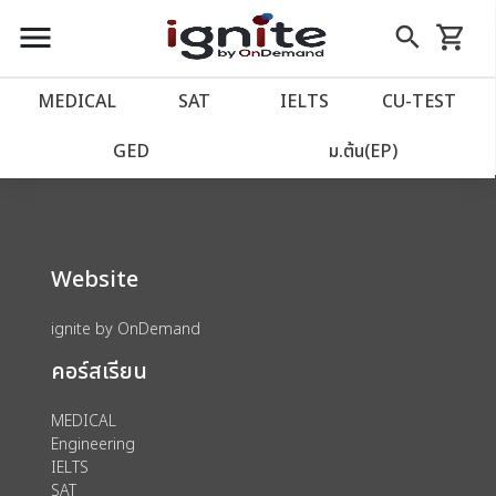
close
close
Skip
menu
search
shopping_cart
รถเข็น
to
Content
หน้าแรก
account_balance
MEDICAL
SAT
IELTS
CU‑TEST
We could not find anything for 80002019
เว็บไซต์อิกไนท์
power_settings_new
GED
ม.ต้น(EP)
โปรโมชั่น
local_offer
Website
วางแผนการเรียน
import_contacts
ignite by OnDemand
เข้าสู่ระบบ
account_circle
คอร์สเรียน
ลงทะเบียน
assignment
MEDICAL
Engineering
IELTS
SAT