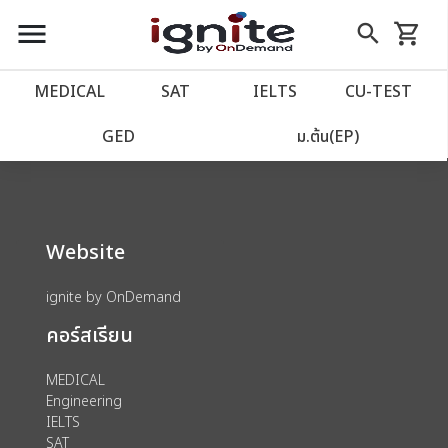
close
close
Skip
menu
search
shopping_cart
รถเข็น
to
Content
หน้าแรก
account_balance
MEDICAL
SAT
IELTS
CU‑TEST
We could not find anything for 80003928
เว็บไซต์อิกไนท์
power_settings_new
GED
ม.ต้น(EP)
โปรโมชั่น
local_offer
Website
วางแผนการเรียน
import_contacts
ignite by OnDemand
เข้าสู่ระบบ
account_circle
คอร์สเรียน
ลงทะเบียน
assignment
MEDICAL
Engineering
IELTS
SAT