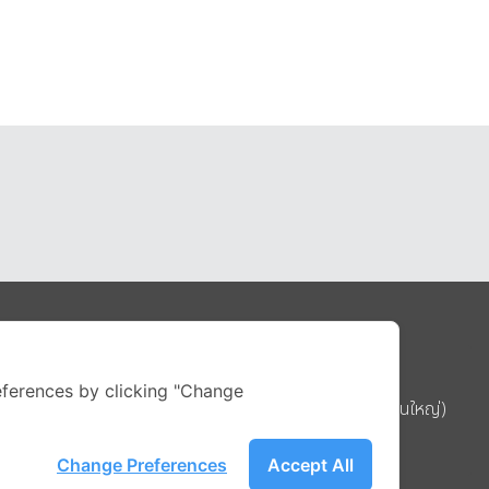
Address
ferences by clicking "Change
บริษัท อิกไนท์ เอ สตาร์ จำกัด (สำนักงานใหญ่)
ignite สาขา MBK Tower ชั้น 15
ถนนพญาไท แขวงวังใหม่ เขตปทุมวัน
Change Preferences
Accept All
รือ
กรุงเทพมหานคร 10330