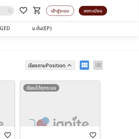
favorite_border
shopping_cart
รถเข็น
เข้าสู่ระบบ
ลงทะเบียน
GED
ม.ต้น(EP)
view_module
list
keyboard_arrow_up
เรียงตามPosition
เรียนได้ทุกระบบ
favorite_border
favorite_border