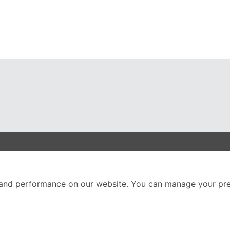
nter
ติดตามเราได้ที่
and performance on our website. You can manage your pre
Call Center
02-251-9456
(08.00-20.00 น.)
ส่วนหนึ่งของบริษัทในเค