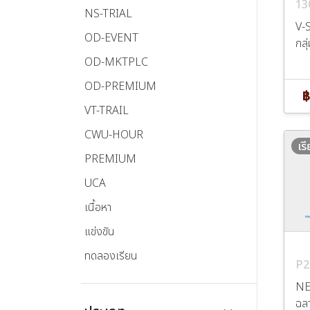
13
NS-TRIAL
V-S
OD-EVENT
กลุ
OD-MKTPLC
OD-PREMIUM
฿
VT-TRAIL
CWU-HOUR
เร
PREMIUM
UCA
เนื้อหา
แข่งขัน
ทดลองเรียน
P2
NE
ฉลา