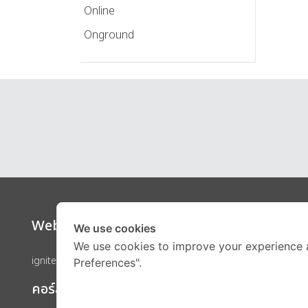
Online
Onground
Website
Call Ce
We use cookies
We use cookies to improve your experience 
ignite by OnDemand
Preferences".
คอร์สเรียน