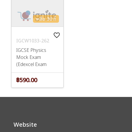
เหลือ 30 ที่
favorite_border
IGCW1033-262
IGCSE Physics
Mock Exam
(Edexcel Exam
Board) 12 Ap
฿590.00
Website