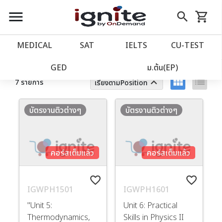
close
close
Skip
menu
search
shopping_cart
รถเข็น
to
Content
หน้าแรก
account_balance
MEDICAL
SAT
IELTS
CU‑TEST
ตัวกรอง
ล้างทั้งหมด
เว็บไซต์อิกไนท์
power_settings_new
GED
ม.ต้น(EP)
view_module
list
keyboard_arrow_up
7 รายการ
เรียงตามPosition
โปรโมชั่น
local_offer
บัตรงานติวต่างๆ
บัตรงานติวต่างๆ
วางแผนการเรียน
import_contacts
คอร์สเต็มแล้ว
คอร์สเต็มแล้ว
เข้าสู่ระบบ
account_circle
favorite_border
favorite_border
ลงทะเบียน
assignment
IGWPH1501
IGWPH1601
"Unit 5:
Unit 6: Practical
Thermodynamics,
Skills in Physics II