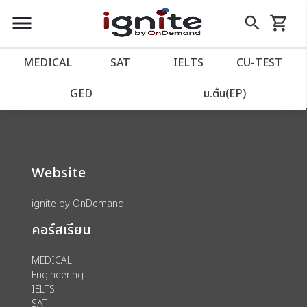
close
close
Skip
menu
search
shopping_cart
รถเข็น
to
Content
หน้าแรก
account_balance
MEDICAL
SAT
IELTS
CU‑TEST
We could not find anything for 80002021
เว็บไซต์อิกไนท์
power_settings_new
GED
ม.ต้น(EP)
โปรโมชั่น
local_offer
Website
วางแผนการเรียน
import_contacts
ignite by OnDemand
เข้าสู่ระบบ
account_circle
คอร์สเรียน
ลงทะเบียน
assignment
MEDICAL
Engineering
IELTS
SAT