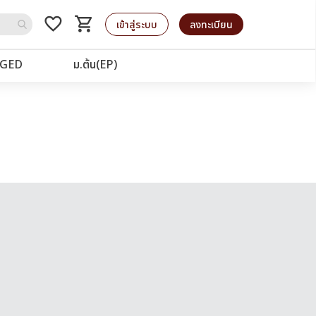
favorite_border
shopping_cart
รถเข็น
เข้าสู่ระบบ
ลงทะเบียน
GED
ม.ต้น(EP)