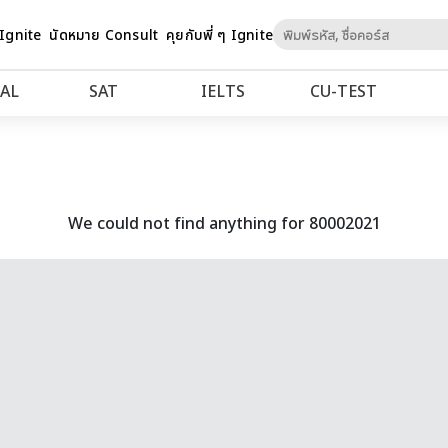
Skip
 Ignite
นัดหมาย Consult
คุยกับพี่ ๆ Ignite
to
Content
AL
SAT
IELTS
CU‑TEST
We could not find anything for 80002021