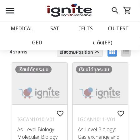
close
close
Skip
menu
search
shopping_cart
รถเข็น
to
Content
หน้าแรก
account_balance
MEDICAL
SAT
IELTS
CU‑TEST
ตัวกรอง
ล้างทั้งหมด
เว็บไซต์อิกไนท์
power_settings_new
GED
ม.ต้น(EP)
view_module
list
keyboard_arrow_up
4 รายการ
เรียงตามPosition
โปรโมชั่น
local_offer
เรียนได้ทุกระบบ
เรียนได้ทุกระบบ
วางแผนการเรียน
import_contacts
เข้าสู่ระบบ
account_circle
favorite_border
favorite_border
ลงทะเบียน
assignment
IGCAN1010-V01
IGCAN1011-V01
As-Level Biology:
As-Level Biology:
Molecular Biology
Gas exchange and