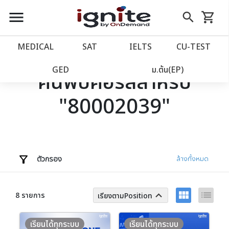
close
close
Skip
menu
search
shopping_cart
รถเข็น
to
Content
หน้าแรก
account_balance
MEDICAL
SAT
IELTS
CU‑TEST
เว็บไซต์อิกไนท์
power_settings_new
GED
ม.ต้น(EP)
ค้นพบคอร์สสำหรับ
"80002039"
โปรโมชั่น
local_offer
วางแผนการเรียน
import_contacts
เข้าสู่ระบบ
account_circle
ตัวกรอง
ล้างทั้งหมด
ลงทะเบียน
assignment
view_module
list
keyboard_arrow_up
8 รายการ
เรียงตามPosition
เรียนได้ทุกระบบ
เรียนได้ทุกระบบ