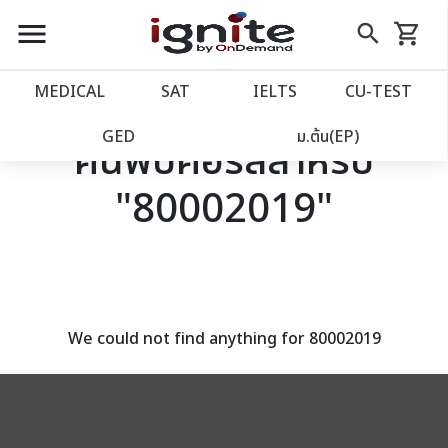
close
close
Skip
menu
search
shopping_cart
รถเข็น
to
Content
หน้าแรก
account_balance
MEDICAL
SAT
IELTS
CU‑TEST
เว็บไซต์อิกไนท์
power_settings_new
GED
ม.ต้น(EP)
ค้นพบคอร์สสำหรับ
"80002019"
โปรโมชั่น
local_offer
วางแผนการเรียน
import_contacts
เข้าสู่ระบบ
account_circle
We could not find anything for 80002019
ลงทะเบียน
assignment