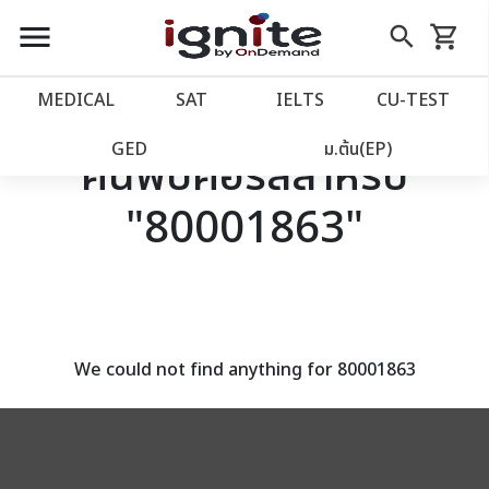
close
close
Skip
menu
search
shopping_cart
รถเข็น
to
Content
หน้าแรก
account_balance
MEDICAL
SAT
IELTS
CU‑TEST
เว็บไซต์อิกไนท์
power_settings_new
GED
ม.ต้น(EP)
ค้นพบคอร์สสำหรับ
"80001863"
โปรโมชั่น
local_offer
วางแผนการเรียน
import_contacts
เข้าสู่ระบบ
account_circle
We could not find anything for 80001863
ลงทะเบียน
assignment