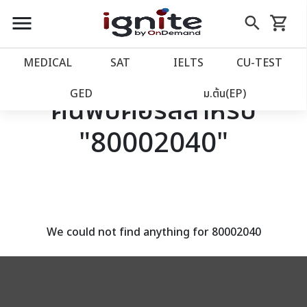
close
close
Skip
menu
search
shopping_cart
รถเข็น
to
Content
หน้าแรก
account_balance
MEDICAL
SAT
IELTS
CU‑TEST
เว็บไซต์อิกไนท์
power_settings_new
GED
ม.ต้น(EP)
ค้นพบคอร์สสำหรับ
"80002040"
โปรโมชั่น
local_offer
วางแผนการเรียน
import_contacts
เข้าสู่ระบบ
account_circle
We could not find anything for 80002040
ลงทะเบียน
assignment