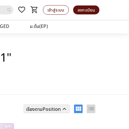
favorite_border
shopping_cart
รถเข็น
เข้าสู่ระบบ
ลงทะเบียน
GED
ม.ต้น(EP)
91"
view_module
list
keyboard_arrow_up
เรียงตามPosition