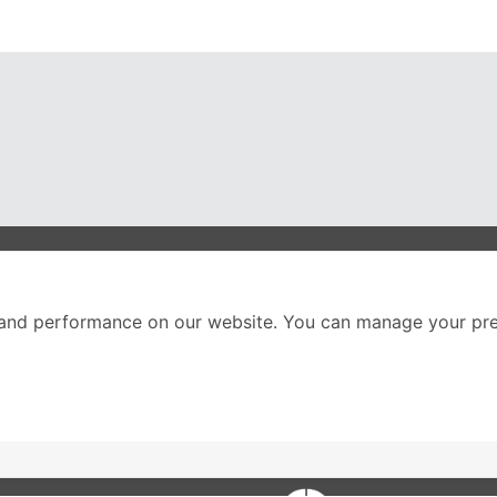
nter
ติดตามเราได้ที่
and performance on our website. You can manage your pre
Call Center
02-251-9456
(08.00-20.00 น.)
ส่วนหนึ่งของบริษัทในเค