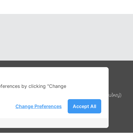
Address
ferences by clicking "Change
บริษัท อิกไนท์ เอ สตาร์ จำกัด (สำนักงานใหญ่)
ignite สาขา MBK Tower ชั้น 15
Change Preferences
Accept All
ถนนพญาไท แขวงวังใหม่ เขตปทุมวัน
รือ
กรุงเทพมหานคร 10330