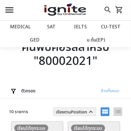
close
close
Skip
menu
search
shopping_cart
รถเข็น
to
Content
หน้าแรก
account_balance
MEDICAL
SAT
IELTS
CU‑TEST
เว็บไซต์อิกไนท์
power_settings_new
GED
ม.ต้น(EP)
ค้นพบคอร์สสำหรับ
"80002021"
โปรโมชั่น
local_offer
วางแผนการเรียน
import_contacts
เข้าสู่ระบบ
account_circle
ตัวกรอง
ล้างทั้งหมด
ลงทะเบียน
assignment
view_module
list
keyboard_arrow_up
10 รายการ
เรียงตามPosition
เรียนได้ทุกระบบ
เรียนได้ทุกระบบ