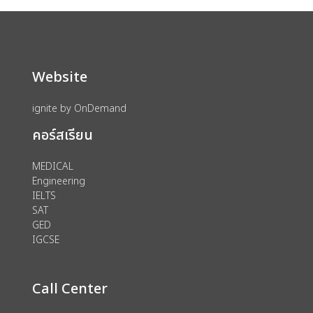
Website
ignite by OnDemand
คอร์สเรียน
MEDICAL
Engineering
IELTS
SAT
GED
IGCSE
Call Center