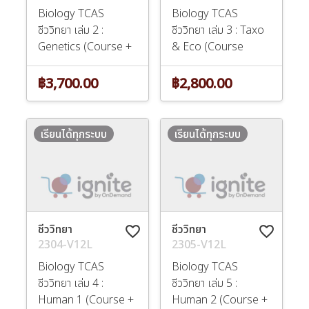
Biology TCAS
Biology TCAS
ชีววิทยา เล่ม 2 :
ชีววิทยา เล่ม 3 : Taxo
Genetics (Course +
& Eco (Course
฿3,700.00
฿2,800.00
เรียนได้ทุกระบบ
เรียนได้ทุกระบบ
ชีววิทยา
ชีววิทยา
favorite_border
favorite_border
2304-V12L
2305-V12L
Biology TCAS
Biology TCAS
ชีววิทยา เล่ม 4 :
ชีววิทยา เล่ม 5 :
Human 1 (Course +
Human 2 (Course +