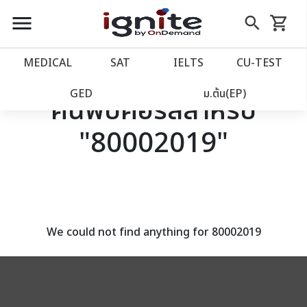
close
close
Skip
menu
search
shopping_cart
รถเข็น
to
Content
หน้าแรก
account_balance
MEDICAL
SAT
IELTS
CU‑TEST
เว็บไซต์อิกไนท์
power_settings_new
GED
ม.ต้น(EP)
ค้นพบคอร์สสำหรับ
"80002019"
โปรโมชั่น
local_offer
วางแผนการเรียน
import_contacts
เข้าสู่ระบบ
account_circle
We could not find anything for 80002019
ลงทะเบียน
assignment