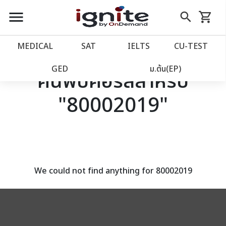
close
close
Skip
menu
search
shopping_cart
รถเข็น
to
Content
หน้าแรก
account_balance
MEDICAL
SAT
IELTS
CU‑TEST
เว็บไซต์อิกไนท์
power_settings_new
GED
ม.ต้น(EP)
ค้นพบคอร์สสำหรับ
"80002019"
โปรโมชั่น
local_offer
วางแผนการเรียน
import_contacts
เข้าสู่ระบบ
account_circle
We could not find anything for 80002019
ลงทะเบียน
assignment