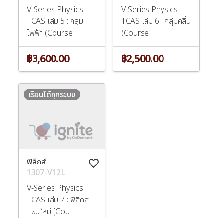
V-Series Physics
V-Series Physics
TCAS เล่ม 5 : กลุ่ม
TCAS เล่ม 6 : กลุ่มคลื่น
ไฟฟ้า (Course
(Course
฿3,600.00
฿2,500.00
เรียนได้ทุกระบบ
ฟิสิกส์
favorite_border
1307-V12L
V-Series Physics
TCAS เล่ม 7 : ฟิสิกส์
แผนใหม่ (Cou