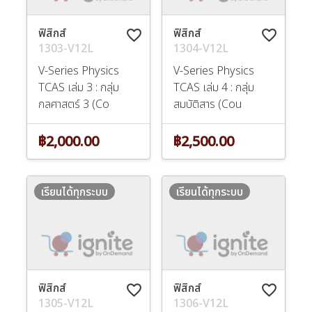
ฟิสิกส์
ฟิสิกส์
favorite_border
favorite_border
1303-V12L
1304-V12L
V-Series Physics
V-Series Physics
TCAS เล่ม 3 : กลุ่ม
TCAS เล่ม 4 : กลุ่ม
กลศาสตร์ 3 (Co
สมบัติสาร (Cou
฿2,000.00
฿2,500.00
เรียนได้ทุกระบบ
เรียนได้ทุกระบบ
ฟิสิกส์
ฟิสิกส์
favorite_border
favorite_border
1305-V12L
1306-V12L