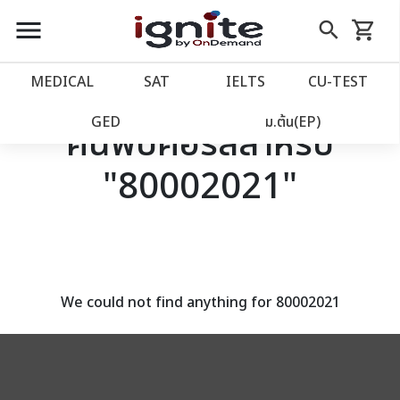
close
close
Skip
menu
search
shopping_cart
รถเข็น
to
Content
หน้าแรก
account_balance
MEDICAL
SAT
IELTS
CU‑TEST
เว็บไซต์อิกไนท์
power_settings_new
GED
ม.ต้น(EP)
ค้นพบคอร์สสำหรับ
"80002021"
โปรโมชั่น
local_offer
วางแผนการเรียน
import_contacts
เข้าสู่ระบบ
account_circle
We could not find anything for 80002021
ลงทะเบียน
assignment