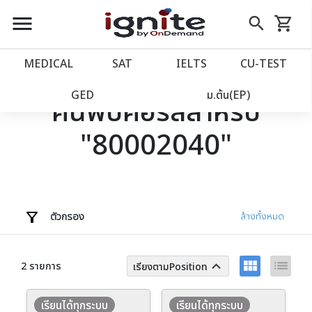
close
close
Skip
menu
search
shopping_cart
รถเข็น
to
Content
หน้าแรก
account_balance
MEDICAL
SAT
IELTS
CU‑TEST
เว็บไซต์อิกไนท์
power_settings_new
GED
ม.ต้น(EP)
ค้นพบคอร์สสำหรับ
"80002040"
โปรโมชั่น
local_offer
วางแผนการเรียน
import_contacts
เข้าสู่ระบบ
account_circle
ตัวกรอง
ล้างทั้งหมด
ลงทะเบียน
assignment
view_module
list
keyboard_arrow_up
2 รายการ
เรียงตามPosition
เรียนได้ทุกระบบ
เรียนได้ทุกระบบ