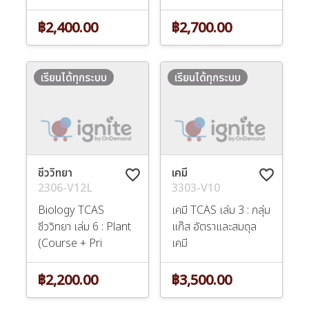
P
P
฿2,400.00
฿2,700.00
เรียนได้ทุกระบบ
เรียนได้ทุกระบบ
ชีววิทยา
เคมี
favorite_border
favorite_border
2306-V12L
3303-V10
Biology TCAS
เคมี TCAS เล่ม 3 : กลุ่ม
ชีววิทยา เล่ม 6 : Plant
แก๊ส อัตราและสมดุล
(Course + Pri
เคมี
฿2,200.00
฿3,500.00