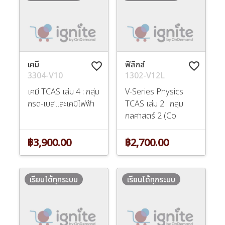
เคมี
ฟิสิกส์
favorite_border
favorite_border
3304-V10
1302-V12L
เคมี TCAS เล่ม 4 : กลุ่ม
V-Series Physics
กรด-เบสและเคมีไฟฟ้า
TCAS เล่ม 2 : กลุ่ม
กลศาสตร์ 2 (Co
฿3,900.00
฿2,700.00
เรียนได้ทุกระบบ
เรียนได้ทุกระบบ