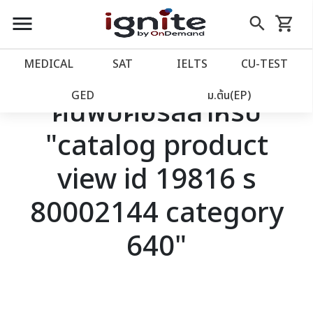
close
close
Skip
menu
search
shopping_cart
รถเข็น
to
Content
หน้าแรก
account_balance
MEDICAL
SAT
IELTS
CU‑TEST
เว็บไซต์อิกไนท์
power_settings_new
GED
ม.ต้น(EP)
ค้นพบคอร์สสำหรับ
"catalog product
โปรโมชั่น
local_offer
view id 19816 s
วางแผนการเรียน
import_contacts
80002144 category
เข้าสู่ระบบ
account_circle
640"
ลงทะเบียน
assignment