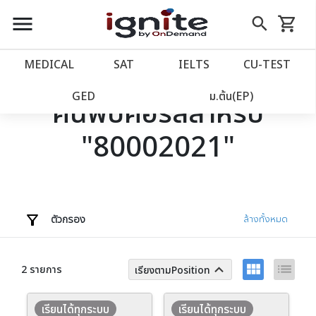
close
close
Skip
menu
search
shopping_cart
รถเข็น
to
Content
หน้าแรก
account_balance
MEDICAL
SAT
IELTS
CU‑TEST
เว็บไซต์อิกไนท์
power_settings_new
GED
ม.ต้น(EP)
ค้นพบคอร์สสำหรับ
"80002021"
โปรโมชั่น
local_offer
วางแผนการเรียน
import_contacts
เข้าสู่ระบบ
account_circle
ตัวกรอง
ล้างทั้งหมด
ลงทะเบียน
assignment
view_module
list
keyboard_arrow_up
2 รายการ
เรียงตามPosition
เรียนได้ทุกระบบ
เรียนได้ทุกระบบ