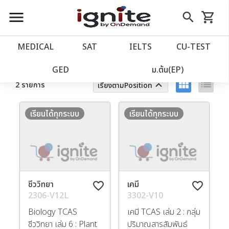
close
close
Skip
menu
search
shopping_cart
รถเข็น
to
Content
หน้าแรก
account_balance
MEDICAL
SAT
IELTS
CU‑TEST
ตัวกรอง
ล้างทั้งหมด
เว็บไซต์อิกไนท์
power_settings_new
GED
ม.ต้น(EP)
view_module
list
keyboard_arrow_up
2 รายการ
เรียงตามPosition
โปรโมชั่น
local_offer
เรียนได้ทุกระบบ
เรียนได้ทุกระบบ
วางแผนการเรียน
import_contacts
เข้าสู่ระบบ
account_circle
ชีววิทยา
เคมี
favorite_border
favorite_border
ลงทะเบียน
assignment
2306-V12L
3302-V10
Biology TCAS
เคมี TCAS เล่ม 2 : กลุ่ม
ชีววิทยา เล่ม 6 : Plant
ปริมาณสารสัมพันธ์