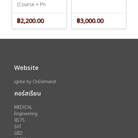
(Course + Pri
฿2,200.00
฿3,000.00
Website
ignite by OnDemand
คอร์สเรียน
MEDICAL
Engineering
IELTS
SAT
GED