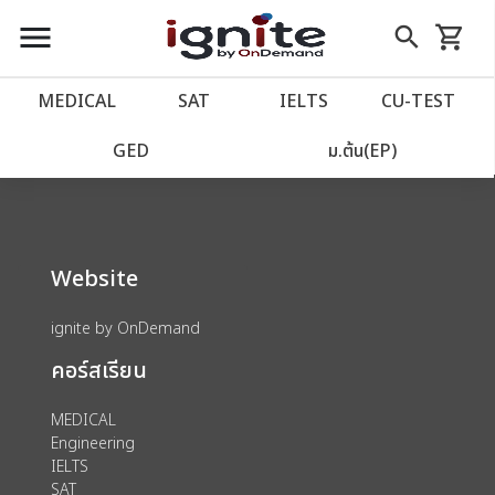
close
close
Skip
menu
search
shopping_cart
รถเข็น
to
Content
หน้าแรก
account_balance
MEDICAL
SAT
IELTS
CU‑TEST
We could not find anything for 80002040
เว็บไซต์อิกไนท์
power_settings_new
GED
ม.ต้น(EP)
โปรโมชั่น
local_offer
Website
วางแผนการเรียน
import_contacts
ignite by OnDemand
เข้าสู่ระบบ
account_circle
คอร์สเรียน
ลงทะเบียน
assignment
MEDICAL
Engineering
IELTS
SAT