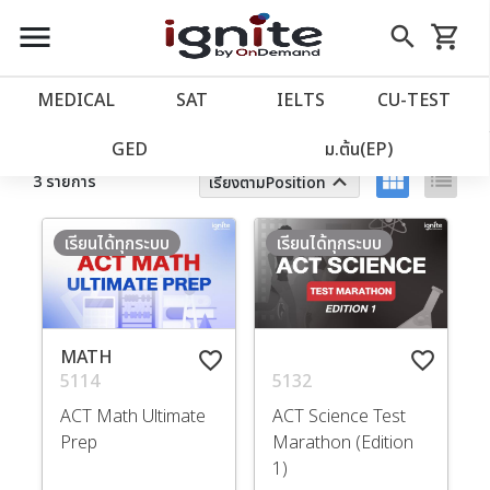
close
close
Skip
menu
search
shopping_cart
รถเข็น
to
Content
หน้าแรก
account_balance
MEDICAL
SAT
IELTS
CU‑TEST
ตัวกรอง
ล้างทั้งหมด
เว็บไซต์อิกไนท์
power_settings_new
GED
ม.ต้น(EP)
view_module
list
keyboard_arrow_up
3 รายการ
เรียงตามPosition
โปรโมชั่น
local_offer
เรียนได้ทุกระบบ
เรียนได้ทุกระบบ
วางแผนการเรียน
import_contacts
เข้าสู่ระบบ
account_circle
MATH
favorite_border
favorite_border
5114
5132
ลงทะเบียน
assignment
ACT Math Ultimate
ACT Science Test
Prep
Marathon (Edition
1)