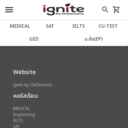
close
close
Skip
menu
search
shopping_cart
รถเข็น
to
Content
หน้าแรก
account_balance
MEDICAL
SAT
IELTS
CU‑TEST
We could not find anything for 80000177
เว็บไซต์อิกไนท์
power_settings_new
GED
ม.ต้น(EP)
โปรโมชั่น
local_offer
Website
วางแผนการเรียน
import_contacts
ignite by OnDemand
เข้าสู่ระบบ
account_circle
คอร์สเรียน
ลงทะเบียน
assignment
MEDICAL
Engineering
IELTS
SAT