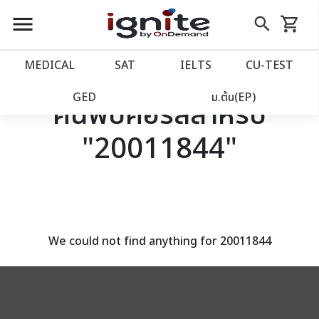
close
close
Skip
menu
search
shopping_cart
รถเข็น
to
Content
หน้าแรก
account_balance
MEDICAL
SAT
IELTS
CU‑TEST
เว็บไซต์อิกไนท์
power_settings_new
GED
ม.ต้น(EP)
ค้นพบคอร์สสำหรับ
"20011844"
โปรโมชั่น
local_offer
วางแผนการเรียน
import_contacts
เข้าสู่ระบบ
account_circle
We could not find anything for 20011844
ลงทะเบียน
assignment