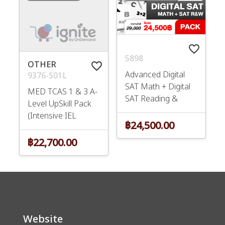
favorite_border
5898
OTHER
favorite_border
Advanced Digital
9376-S01L
SAT Math + Digital
MED TCAS 1 & 3 A-
SAT Reading &
Level UpSkill Pack
Writing
(Intensive IEL
฿24,500.00
฿22,700.00
Website