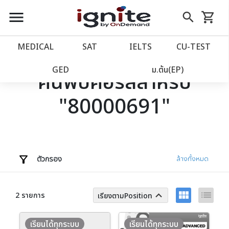
close
close
Skip
menu
search
shopping_cart
รถเข็น
to
Content
หน้าแรก
account_balance
MEDICAL
SAT
IELTS
CU‑TEST
เว็บไซต์อิกไนท์
power_settings_new
GED
ม.ต้น(EP)
ค้นพบคอร์สสำหรับ
"80000691"
โปรโมชั่น
local_offer
วางแผนการเรียน
import_contacts
เข้าสู่ระบบ
account_circle
ตัวกรอง
ล้างทั้งหมด
ลงทะเบียน
assignment
view_module
list
keyboard_arrow_up
2 รายการ
เรียงตามPosition
เรียนได้ทุกระบบ
เรียนได้ทุกระบบ