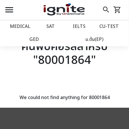
close
close
Skip
menu
search
shopping_cart
รถเข็น
to
Content
หน้าแรก
account_balance
MEDICAL
SAT
IELTS
CU‑TEST
เว็บไซต์อิกไนท์
power_settings_new
GED
ม.ต้น(EP)
ค้นพบคอร์สสำหรับ
"80001864"
โปรโมชั่น
local_offer
วางแผนการเรียน
import_contacts
เข้าสู่ระบบ
account_circle
We could not find anything for 80001864
ลงทะเบียน
assignment