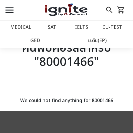
close
close
Skip
menu
search
shopping_cart
รถเข็น
to
Content
หน้าแรก
account_balance
MEDICAL
SAT
IELTS
CU‑TEST
เว็บไซต์อิกไนท์
power_settings_new
GED
ม.ต้น(EP)
ค้นพบคอร์สสำหรับ
"80001466"
โปรโมชั่น
local_offer
วางแผนการเรียน
import_contacts
เข้าสู่ระบบ
account_circle
We could not find anything for 80001466
ลงทะเบียน
assignment