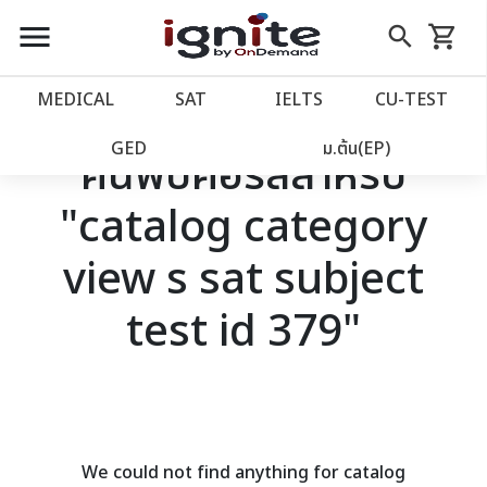
close
close
Skip
menu
search
shopping_cart
รถเข็น
to
Content
หน้าแรก
account_balance
MEDICAL
SAT
IELTS
CU‑TEST
เว็บไซต์อิกไนท์
power_settings_new
GED
ม.ต้น(EP)
ค้นพบคอร์สสำหรับ
"catalog category
โปรโมชั่น
local_offer
view s sat subject
วางแผนการเรียน
import_contacts
test id 379"
เข้าสู่ระบบ
account_circle
ลงทะเบียน
assignment
We could not find anything for catalog