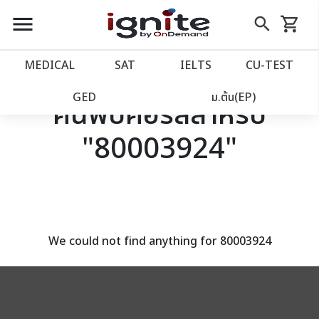
close
close
Skip
menu
search
shopping_cart
รถเข็น
to
Content
หน้าแรก
account_balance
MEDICAL
SAT
IELTS
CU‑TEST
เว็บไซต์อิกไนท์
power_settings_new
GED
ม.ต้น(EP)
ค้นพบคอร์สสำหรับ
"80003924"
โปรโมชั่น
local_offer
วางแผนการเรียน
import_contacts
เข้าสู่ระบบ
account_circle
We could not find anything for 80003924
ลงทะเบียน
assignment