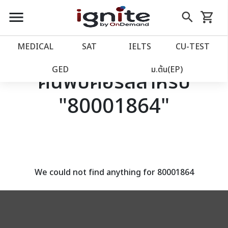
close
close
Skip
menu
search
shopping_cart
รถเข็น
to
Content
หน้าแรก
account_balance
MEDICAL
SAT
IELTS
CU‑TEST
เว็บไซต์อิกไนท์
power_settings_new
GED
ม.ต้น(EP)
ค้นพบคอร์สสำหรับ
"80001864"
โปรโมชั่น
local_offer
วางแผนการเรียน
import_contacts
เข้าสู่ระบบ
account_circle
We could not find anything for 80001864
ลงทะเบียน
assignment