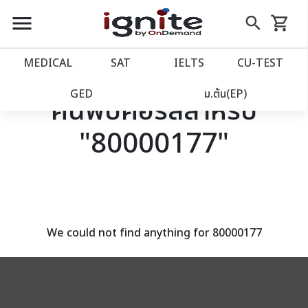
close
close
Skip
menu
search
shopping_cart
รถเข็น
to
Content
หน้าแรก
account_balance
MEDICAL
SAT
IELTS
CU‑TEST
เว็บไซต์อิกไนท์
power_settings_new
GED
ม.ต้น(EP)
ค้นพบคอร์สสำหรับ
"80000177"
โปรโมชั่น
local_offer
วางแผนการเรียน
import_contacts
เข้าสู่ระบบ
account_circle
We could not find anything for 80000177
ลงทะเบียน
assignment