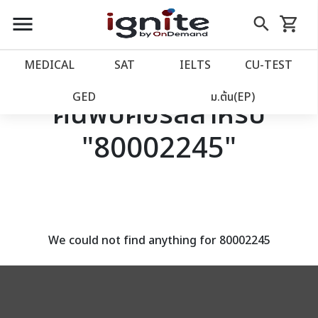
close
close
Skip
menu
search
shopping_cart
รถเข็น
to
Content
หน้าแรก
account_balance
MEDICAL
SAT
IELTS
CU‑TEST
เว็บไซต์อิกไนท์
power_settings_new
GED
ม.ต้น(EP)
ค้นพบคอร์สสำหรับ
"80002245"
โปรโมชั่น
local_offer
วางแผนการเรียน
import_contacts
เข้าสู่ระบบ
account_circle
We could not find anything for 80002245
ลงทะเบียน
assignment