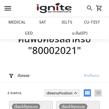
close
close
Skip
menu
search
shopping_cart
รถเข็น
to
Content
หน้าแรก
account_balance
MEDICAL
SAT
IELTS
CU‑TEST
เว็บไซต์อิกไนท์
power_settings_new
GED
ม.ต้น(EP)
ค้นพบคอร์สสำหรับ
"80002021"
โปรโมชั่น
local_offer
วางแผนการเรียน
import_contacts
เข้าสู่ระบบ
account_circle
ตัวกรอง
ล้างทั้งหมด
ลงทะเบียน
assignment
view_module
list
keyboard_arrow_up
2 รายการ
เรียงตามPosition
เรียนได้ทุกระบบ
เรียนได้ทุกระบบ