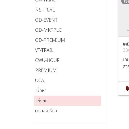
เร
NS-TRIAL
OD-EVENT
OD-MKTPLC
OD-PREMIUM
เคม
VT-TRAIL
33
เคม
CWU-HOUR
สาร
PREMIUM
UCA
฿
เนื้อหา
แข่งขัน
ทดลองเรียน