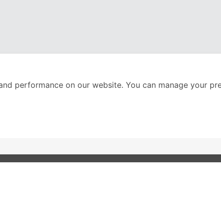
and performance on our website. You can manage your pre
nter
ติดตามเราได้ที่
Call Center
02-251-9456
(08.00-20.00 น.)
ส่วนหนึ่งของบริษัทในเค