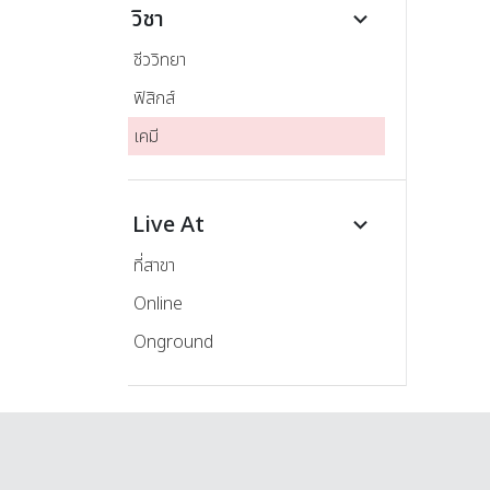
วิชา
keyboard_arrow_down
ชีววิทยา
ฟิสิกส์
เคมี
Live At
keyboard_arrow_down
ที่สาขา
Online
Onground