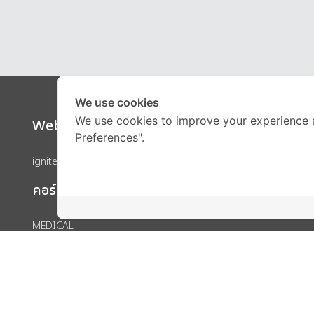
We use cookies
We use cookies to improve your experience 
Website
Call Ce
Preferences".
ignite by OnDemand
คอร์สเรียน
MEDICAL
Engineering
IELTS
SAT
GED