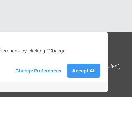
ferences by clicking "Change
Address
บริษัท อิกไนท์ เอ สตาร์ จำกัด (สำนักงานใหญ่)
Change Preferences
Accept All
ignite สาขา MBK Tower ชั้น 15
ถนนพญาไท แขวงวังใหม่ เขตปทุมวัน
รือ
กรุงเทพมหานคร 10330