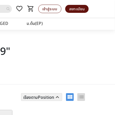
favorite_border
shopping_cart
รถเข็น
เข้าสู่ระบบ
ลงทะเบียน
GED
ม.ต้น(EP)
19"
view_module
list
keyboard_arrow_up
เรียงตามPosition