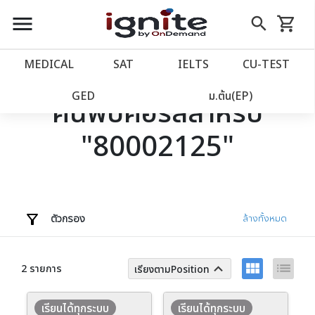
close
close
Skip
menu
search
shopping_cart
รถเข็น
to
Content
หน้าแรก
account_balance
MEDICAL
SAT
IELTS
CU‑TEST
เว็บไซต์อิกไนท์
power_settings_new
GED
ม.ต้น(EP)
ค้นพบคอร์สสำหรับ
"80002125"
โปรโมชั่น
local_offer
วางแผนการเรียน
import_contacts
เข้าสู่ระบบ
account_circle
ตัวกรอง
ล้างทั้งหมด
ลงทะเบียน
assignment
view_module
list
keyboard_arrow_up
2 รายการ
เรียงตามPosition
เรียนได้ทุกระบบ
เรียนได้ทุกระบบ