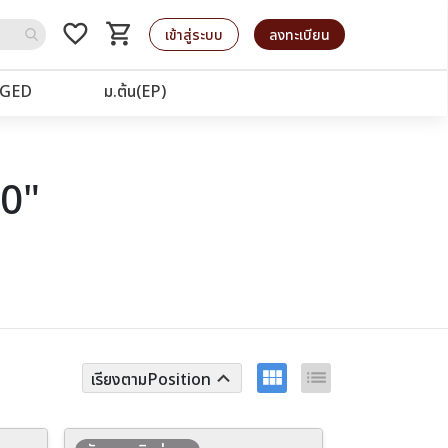
favorite_border
shopping_cart
รถเข็น
เข้าสู่ระบบ
ลงทะเบียน
GED
ม.ต้น(EP)
40"
view_module
list
keyboard_arrow_up
เรียงตามPosition