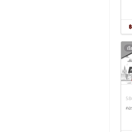
฿
เร
58
คอ