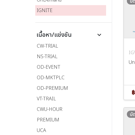
บั
IGNITE
เนื้อหา/แข่งขัน
keyboard_arrow_down
CW-TRIAL
IG
NS-TRIAL
Uni
OD-EVENT
OD-MKTPLC
OD-PREMIUM
฿
VT-TRAIL
CWU-HOUR
บั
PREMIUM
UCA