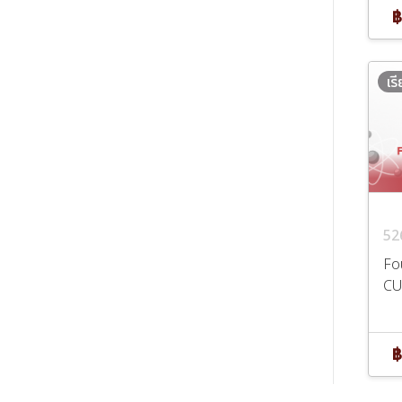
฿
เร
52
Fo
CU
฿