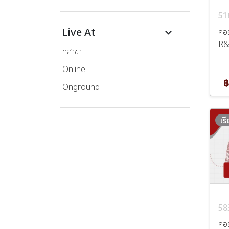
51
Live At
คอร
keyboard_arrow_down
R
ที่สาขา
Online
฿
Onground
เร
58
คอ